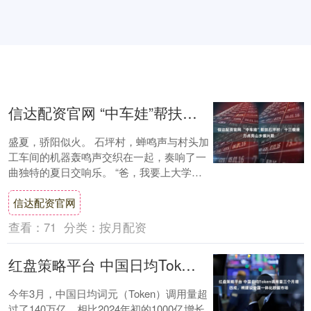
信达配资官网 “中车娃”帮扶石坪村：十三载接力点亮山乡振兴路
盛夏，骄阳似火。 石坪村，蝉鸣声与村头加
工车间的机器轰鸣声交织在一起，奏响了一
曲独特的夏日交响乐。 “爸，我要上大学
了！”孟斌攥着那封沉甸甸的大学录取通知
信达配资官网
书，一....
查看：
71
分类：
按月配资
红盘策略平台 中国日均Token调用量三个月增四成，将建设全国一体化数据市场
今年3月，中国日均词元（Token）调用量超
过了140万亿，相比2024年初的1000亿增长