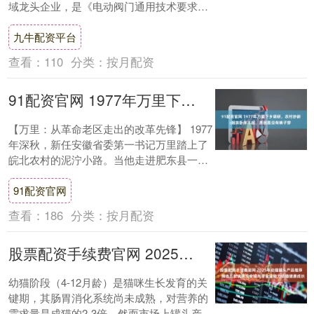
域龙头企业，是《电动阀门通用技术要求》
等标准起草单位。其产品以高品质、先进技
九牛配资平台
术和可....
查看：
110
分类：
按月配资
91配资官网 1977年万里下乡调研，农村妙龄姐妹卧床不起，原因是没有裤子穿
【万里：从革命老区走出的改革先锋】 1977
年深秋，新任安徽省委第一书记万里踏上了
皖北农村的泥泞小路。当他走进肥东县一户
张姓农家时，眼前的景象让这位历经革命烽
91配资官网
火....
查看：
186
分类：
按月配资
股票配资手续费官网 2025年幼猫罐头产品推荐：精选五款优质主食罐与零食罐助力幼猫健康成长
幼猫阶段（4-12月龄）是猫咪生长发育的关
键期，其肠胃消化系统尚未成熟，对营养的
需求量是成猫的2-3倍，然而市场上罐头产品