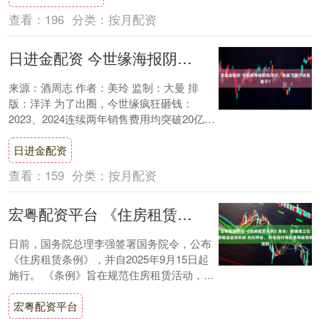
查看：
196
分类：
按月配资
日进金配资 今世缘海报阴阳洋河，能赢下面子还是里子？
来源：酒周志 作者：美玲 监制：大曼 排
版：洋洋 为了出圈，今世缘疯狂砸钱：
2023、2024连续两年销售费用均突破20亿。
可惜流量这门功课没学好，翻车比出圈快....
日进金配资
查看：
159
分类：
按月配资
宏粤配资平台 《住房租赁条例》落地：明确建立住房租金监测机制 克扣押金、 长收短付等乱象将被遏制
日前，国务院总理李强签署国务院令，公布
《住房租赁条例》，并自2025年9月15日起
施行。 《条例》旨在规范住房租赁活动，维
护住房租赁活动当事人合法权益，稳定住
宏粤配资平台
房....