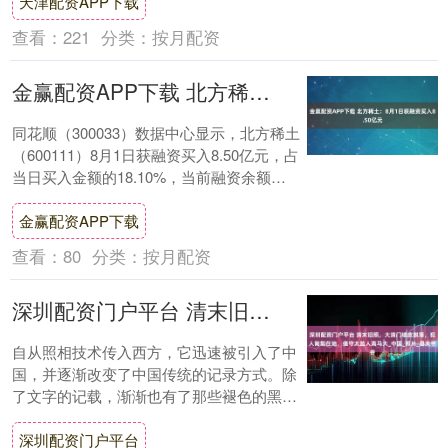
天津配资APP下载
物。当灾....
查看：
221
分类：
按月配资
金赢配资APP下载 北方稀土：8月1日获融资买入8.50亿元
同花顺（300033）数据中心显示，北方稀土
（600111）8月1日获融资买入8.50亿元，占
当日买入金额的18.10%，当前融资余额
52.00亿元，占流通市值....
金赢配资APP下载
查看：
80
分类：
按月配资
深圳配资门户平台 清末旧照，大清门墙皮脱落，犯人匍匐在地，值守太监人高马大_中国_照片_县太爷
自从照相技术传入西方，它迅速被引入了中
国，并逐渐改变了中国传统的记录方式。除
了文字的记载，渐渐也有了那些褪色的黑白
照片，记录着那个时代的点滴。超过百年前
深圳配资门户平台
的中国，....