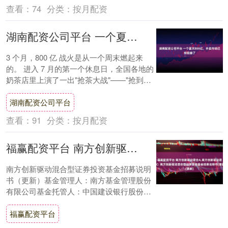
查看：
74
分类：
按月配资
湖南配资公司平台 一个夏天800亿，外卖市场已经扭曲了
3 个月，800 亿 战火是从一个周末燃起来
的。 进入 7 月的第一个休息日，全国各地的
奶茶店里上演了一出"抢茶大战"——"抢到什
么算什么""骑手自己上阵打包奶....
湖南配资公司平台
查看：
91
分类：
按月配资
福赢配资平台 南方创新驱动混合A,南方创新驱动混合C: 南方创新驱动混合型证券投资基金招募说明书(更新)
南方创新驱动混合型证券投资基金招募说明
书（更新）基金管理人：南方基金管理股份
有限公司基金托管人：中国建设银行股份有
限公司截止日：2025年06月18日南方创新
福赢配资平台
驱....