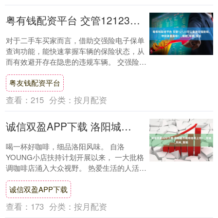
粤有钱配资平台 交管12123可以查询交强险吗，带你来看真相！_理赔_车辆_车主
对于二手车买家而言，借助交强险电子保单
查询功能，能快速掌握车辆的保险状态，从
而有效避开存在隐患的违规车辆。 交强险的
存在，可为买家在发生事故时提供必要的赔
粤友钱配资平台
偿支持....
查看：
215
分类：
按月配资
诚信双盈APP下载 洛阳城市咖啡地图上线！_全城_风味_智能
喝一杯好咖啡，细品洛阳风味。 自洛
YOUNG小店扶持计划开展以来， 一大批格
调咖啡店涌入大众视野。 热爱生活的人活跃
在街头巷尾， 手捧一杯咖啡拥抱城市魅力。
诚信双盈APP下载
承....
查看：
173
分类：
按月配资