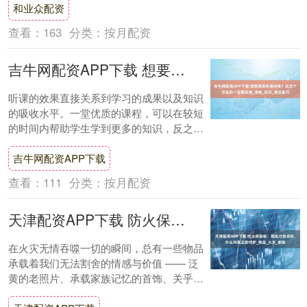
和业众配资
查看：
163
分类：
按月配资
吉牛网配资APP下载 想要提高听课效率？这五个方法你一定要知道_课堂_知识_课后复习
听课的效果直接关系到学习的成果以及知识
的吸收水平。一堂优质的课程，可以在较短
的时间内帮助学生学到更多的知识，反之，
效率低下的听课往往会导致付出与收获不成
吉牛网配资APP下载
比例。下....
查看：
111
分类：
按月配资
天津配资APP下载 防火保险柜：用实力告诉你，什么叫真正的守护_物品_火灾_都能
在火灾无情吞噬一切的瞬间，总有一些物品
承载着我们无法割舍的情感与价值 —— 泛
黄的老照片、承载家族记忆的首饰、关乎生
计的合同文件，亦或是辛苦积攒的贵重财