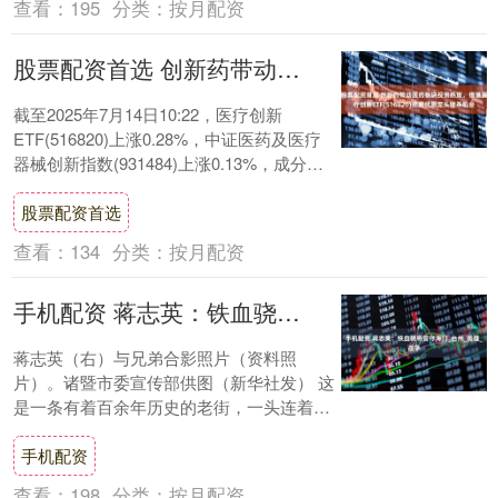
查看：
195
分类：
按月配资
股票配资首选 创新药带动医药板块投资热度，借道医疗创新ETF(516820)把握优质龙头错杀机会
截至2025年7月14日10:22，医疗创新
ETF(516820)上涨0.28%，中证医药及医疗
器械创新指数(931484)上涨0.13%，成分股
艾力斯(688....
股票配资首选
查看：
134
分类：
按月配资
手机配资 蒋志英：铁血骁将誓守海门_台州_英雄_战争
蒋志英（右）与兄弟合影照片（资料照
片）。诸暨市委宣传部供图（新华社发） 这
是一条有着百余年历史的老街，一头连着城
市，一头通向大海，老街上的石构牌坊刻
手机配资
着“海门关”....
查看：
198
分类：
按月配资