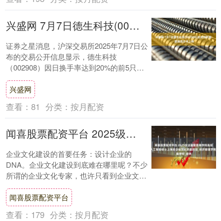
兴盛网 7月7日德生科技(002908)龙虎榜数据: 游资流沙河上榜
证券之星消息，沪深交易所2025年7月7日公
布的交易公开信息显示，德生科技
（002908）因日换手率达到20%的前5只证
券登上龙虎榜。此次是近5个交易日内第2
兴盛网
次....
查看：
81
分类：
按月配资
闻喜股票配资平台 2025级法国雷恩商学院高级商业人工智能硕士上海班企业文化的基因法_经济管理学院_全球
企业文化建设的首要任务：设计企业的
DNA。企业文化建设到底难在哪里呢？不少
所谓的企业文化专家，也许只看到企业文化
的功能、结构、运作等层面，但是并没有从
闻喜股票配资平台
企业最深层....
查看：
179
分类：
按月配资