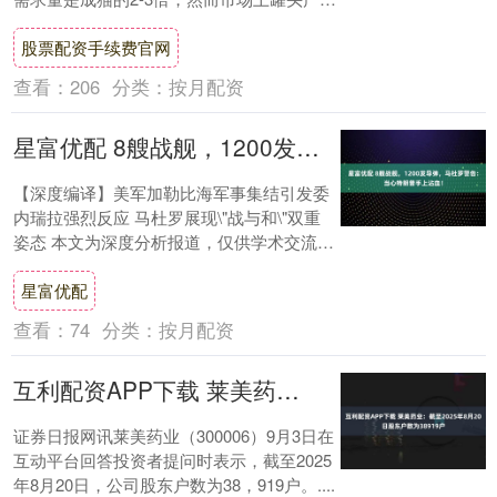
种类繁杂，部分产品存在营养不均衡、添
股票配资手续费官网
加....
查看：
206
分类：
按月配资
星富优配 8艘战舰，1200发导弹，马杜罗警告：当心特朗普手上沾血！
【深度编译】美军加勒比海军事集结引发委
内瑞拉强烈反应 马杜罗展现\"战与和\"双重
姿态 本文为深度分析报道，仅供学术交流参
考，不代表本平台立场 在美军多艘战舰及....
星富优配
查看：
74
分类：
按月配资
互利配资APP下载 莱美药业：截至2025年8月20日股东户数为38919户
证券日报网讯莱美药业（300006）9月3日在
互动平台回答投资者提问时表示，截至2025
年8月20日，公司股东户数为38，919户。....