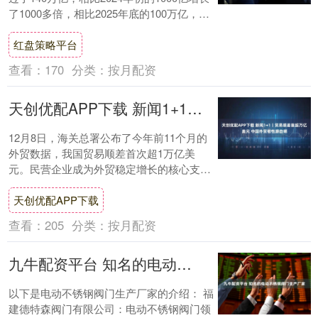
了1000多倍，相比2025年底的100万亿，三
个月时间又增长了40....
红盘策略平台
查看：
170
分类：
按月配资
天创优配APP下载 新闻1+1丨贸易顺差首超万亿美元 中国外贸韧性源自哪
12月8日，海关总署公布了今年前11个月的
外贸数据，我国贸易顺差首次超1万亿美
元。民营企业成为外贸稳定增长的核心支
柱，占我国外贸总值的57.1%。 出口产品结
天创优配APP下载
构....
查看：
205
分类：
按月配资
九牛配资平台 知名的电动不锈钢阀门生产厂家
以下是电动不锈钢阀门生产厂家的介绍： 福
建德特森阀门有限公司：电动不锈钢阀门领