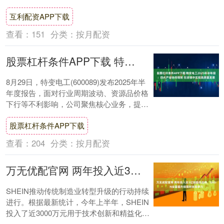
互利配资APP下载
查看：
151
分类：
按月配资
股票杠杆条件APP下载 特变电工2025年半年报：四大产业协同增效 在逆境中实现高质量发展
8月29日，特变电工(600089)发布2025年半
年度报告，面对行业周期波动、资源品价格
下行等不利影响，公司聚焦核心业务，提质
增效；积极布局高潜能板块，协同发....
股票杠杆条件APP下载
查看：
204
分类：
按月配资
万无优配官网 两年投入近3亿赋能供应商，SHEIN全面提升按需时尚竞争力
SHEIN推动传统制造业转型升级的行动持续
进行。根据最新统计，今年上半年，SHEIN
投入了近3000万元用于技术创新和精益化建
设，开展培训超250场，同时关爱工....