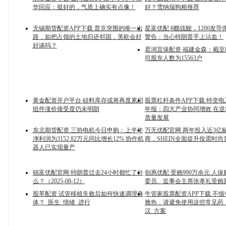
华回应：挺好的，气质上确实有点像！
好？雪纳瑞狗粮推荐
无锡期货配资APP下载 普京突围的唯一出
星富优配 8艘战舰，1200发
路，如把占领的土地归还邻国，美欧会好
警告：当心特朗普手上沾血！
好谈吗？
君润宜保配资 福建金森：截至8
司股东人数为15563户
黄金配资开户平台 硅料库存或将再度累积
股票杠杆条件APP下载 特变电工
组件涨价接受度仍未明朗
年报：四大产业协同增效 在
质量发展
东北期货配资 三协电机今日申购：上半年
万无优配官网 两年投入近3亿
净利润为3152.82万元同比增长12% 协作机
商，SHEIN全面提升按需时尚
器人已实现量产
锦富优配官网 特朗普过去24小时都忙了什
创惠优配 受贿990万余元 人
么？（2025-08-12）
委员、监事会主席张孝礼受贿
股莘配资 试管移植失败后如何快速调理身
牛管家股票配资APP下载 不
体？_医生_情绪_进行
雅热，请避免使用这些常见药！
汉_方案