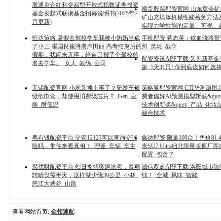
股通央企红利交易型开放式指数证券投资
期货股票配资官网 山东黄金
基金发起式联接基金招募说明书(2025年7
矿山充填体机械性能检测方法
月更新)
实现力学性能的定量、可视、
恒达策略 暑假去驾校学车我被小奶奶当成
手机配资 蒋志英：铁血骁将誓
了小三 崔国良崔浔虞声田丽 高考结束后的
州_英雄_战争
假期，我闲来无事，给自己报了个驾校的
配资资讯APP下载 又见新基
名去学车。_女人_教练_公司
象, 1天31只! 你到底该如何选择
无锡配资官网 小米又摊上事了？研发车规
策略赢配资官网 CTI华测灏图
级纸巾盒，却使用消费级芯片？_Gen_座
费者偏好AI预测模型斩获&quot;
舱_耐低温
技术创新奖&quot;_产品_化
融合技术
粤有钱配资平台 交管12123可以查询交强
鑫达配资 限量100台！售价81.
险吗，带你来看真相！_理赔_车辆_车主
米SU7 Ultra纽北限量版原厂
配置_包含了
聚优财配资平台 烈日炙烤突遇冰雹，暴雨
诚信双盈APP下载 洛阳城市
转晴仅需半天，这样做少绕30公里_小林_
线！_全城_风味_智能
怒江大峡谷_山路
查看网站首页:
金领速配