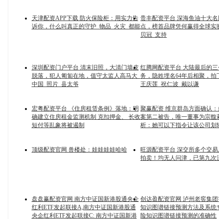
天津配资APP下载 防火保险柜：用实力告
贵丰配资平台 深海鱼油十大
诉你，什么叫真正的守护_物品_火灾_都能
点，榜首品牌凭何赢得全球实
贝冠_支持
深圳配资门户平台 清末旧照，大清门墙皮
红腾网配资平台 大陆最后的
脱落，犯人匍匐在地，值守太监人高马大_
务，隐姓埋名64年后相聚，拍
中国_照片_县太爷
王庆莲_祝仁波_戴以谦
宏粤配资平台 《住房租赁条例》落地：明
聚赢配资 维京群岛方面确认
确建立住房租金监测机制 克扣押金、 长收
案第二被告，唯一董事为宗馥
短付等乱象将被遏制
析：她可以下指令让该公司划
顶级配资官网 兽楼处：娃娃娃娃哈哈
旺源配资平台 深交所多个交
拍卖！均无人问津，已第九次
盘盘赢配资官网 南方中证国新港股通央企
创达盈配资官网 泸州老窖集
红利ETF发起联接A,南方中证国新港股通
知识图谱链接预测方法及系统专
央企红利ETF发起联接C: 南方中证国新港
险知识图谱链接预测的准确性