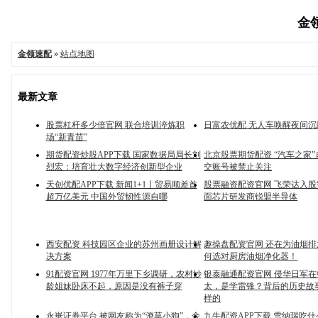
金领
金领速配
»
站点地图
最新文章
股票杠杆多少倍官网 联合培训淬炼职
日富农优配 无人车唤醒夜间沉
场“新青苗”
期货配资炒股APP下载 国家数据局局长刘
北京股票期货配资 “汽车之家
烈宏：培育壮大数字经济创新型企业
交账号被禁止关注
天创优配APP下载 新闻1+1丨贸易顺差首
股票融资配资官网 飞荣达入
超万亿美元 中国外贸韧性源自哪
面芯片研发商锐盟半导体
西安配资 科技园区企业的苏州画册设计解
趣操盘配资官网 还在为油烟
决方案
何选对厨房油烟净化器！
91配资官网 1977年万里下乡调研，农村妙
银泰融通配资官网 侵华日军
龄姐妹卧床不起，原因是没有裤子穿
太，是学雷锋？背后的历史故
样的
永崋证券平台 被网友称为“潦草小狗”，余
九牛配资APP下载 雪纳瑞吃