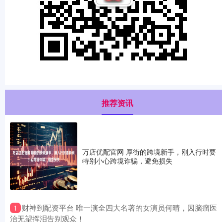
推荐资讯
万店优配官网 厚街的跨境新手，刚入行时要
特别小心跨境诈骗，避免损失
​财神到配资平台 唯一演全四大名著的女演员何晴，因脑瘤医
1
治无望挥泪告别观众！