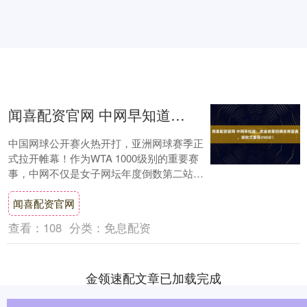
闻喜配资官网 中网早知道：奖金排第四俩名将退赛，郑钦文要保390分！
中国网球公开赛火热开打，亚洲网球赛季正
式拉开帷幕！作为WTA 1000级别的重要赛
事，中网不仅是女子网坛年度倒数第二站顶
级赛事，更是通往利雅得年终总决赛的关键
闻喜配资官网
一....
查看：
108
分类：
免息配资
金领速配文章已加载完成