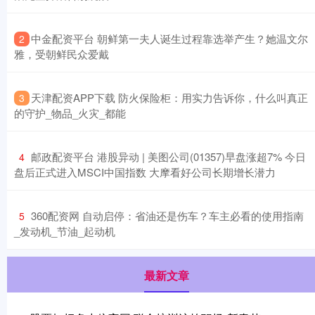
​中金配资平台 朝鲜第一夫人诞生过程靠选举产生？她温文尔
2
雅，受朝鲜民众爱戴
​天津配资APP下载 防火保险柜：用实力告诉你，什么叫真正
3
的守护_物品_火灾_都能
​邮政配资平台 港股异动 | 美图公司(01357)早盘涨超7% 今日
4
盘后正式进入MSCI中国指数 大摩看好公司长期增长潜力
​360配资网 自动启停：省油还是伤车？车主必看的使用指南
5
_发动机_节油_起动机
最新文章