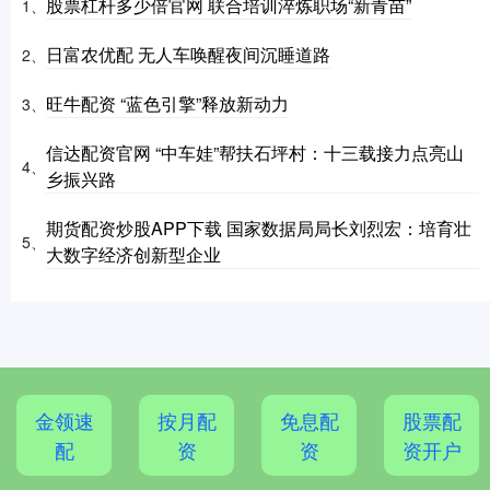
股票杠杆多少倍官网 联合培训淬炼职场“新青苗”
1、
日富农优配 无人车唤醒夜间沉睡道路
2、
旺牛配资 “蓝色引擎”释放新动力
3、
信达配资官网 “中车娃”帮扶石坪村：十三载接力点亮山
4、
乡振兴路
期货配资炒股APP下载 国家数据局局长刘烈宏：培育壮
5、
大数字经济创新型企业
金领速
按月配
免息配
股票配
配
资
资
资开户