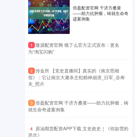
倍盈配资官网 千济方桑黄
——助力抗肿瘤，铸就生命奇
迹案例集
​隆源配资官网 饿了么官方正式宣布：更名
1
为“淘宝闪购”
​传金所 【党史直播间】真实的《南京照相
2
馆》：它让南京大屠杀主犯精神崩溃_日军_谷寿
夫_照片
​倍盈配资官网 千济方桑黄——助力抗肿瘤，铸
3
就生命奇迹案例集
​原油期货配资APP下载 文史政史｜《你如雪的
4
思念》