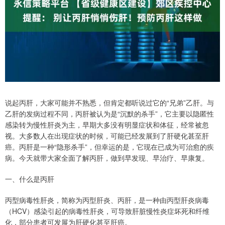
说起丙肝，大家可能并不熟悉，但肯定都听说过它的“兄弟”乙肝。与
乙肝的发病过程不同，丙肝被认为是“沉默的杀手”，它主要以隐匿性
感染转为慢性肝炎为主，早期大多没有明显症状和体征，经常被忽
视。大多数人在出现症状的时候，可能已经发展到了肝硬化甚至肝
癌。丙肝是一种“隐形杀手”，但幸运的是，它现在已成为可治愈的疾
病。今天就带大家全面了解丙肝，做到早发现、早治疗、早康复。
一、什么是丙肝
丙型病毒性肝炎，简称为丙型肝炎、丙肝，是一种由丙型肝炎病毒
（HCV）感染引起的病毒性肝炎，可导致肝脏慢性炎症坏死和纤维
化，部分患者可发展为肝硬化甚至肝癌。