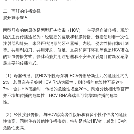
二、丙肝的传播途径
展开剩余65%
丙型肝炎的病原体是丙型肝炎病毒（HCV），主要经血液传播。现阶
段的主要传播途径为：经破损的皮肤和黏膜传播。包括使用非一次性
注射器和针头、未经严格消毒的牙科器械、内镜、侵袭性操作和针刺
等。共用剃须刀、共用牙刷、修足、文身和穿耳环孔等也是HCV潜在
的经血传播方式。静脉药瘾共用注射器和不安全注射是目前新发感染
最主要的传播方式。
（1）母婴传播。抗HCV阳性母亲将 HCV传播给新生儿的危险性约为
2%，若母亲在分娩时HCV RNA为阳性，则传播的危险性可高达4-
7%；合并HIV感染时，传播的危险性增至20%。阴道分娩相比剖宫产
并不增加传播的危险性，HCV RNA高载量可能增加传播的危险
性。
（2）经性接触传播。与HCV感染者性接触和有多个性伴侣者的危险
性较高。同时伴有其他性传播疾病，特别是感染HIV者，感染HCV的
危险性更高。