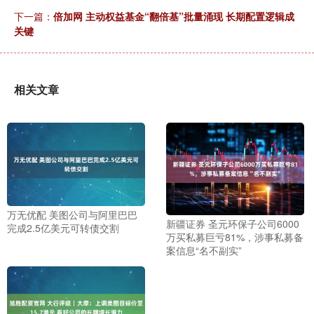
下一篇：
倍加网 主动权益基金“翻倍基”批量涌现 长期配置逻辑成
关键
相关文章
万无优配 美图公司与阿里巴巴
新疆证券 圣元环保子公司6000
完成2.5亿美元可转债交割
万买私募巨亏81%，涉事私募备
案信息“名不副实”