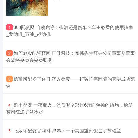
​360配资网 自动启停：省油还是伤车？车主必看的使用指南
1
_发动机_节油_起动机
​如何炒股配资官网 再升科技：陶伟先生辞去公司董事及董事
2
会战略委员会委员职务
​信富网配资平台 千济方桑黄——打破抗癌困境的真实成功范
3
例
​凯丰配资 一夜爆火，然后呢？郑州6元面包摊的结局，给所
4
有网红泼了盆冷水
​飞乐乐配资官网 牛弹琴：一个美国重刑犯去了苏格兰
5