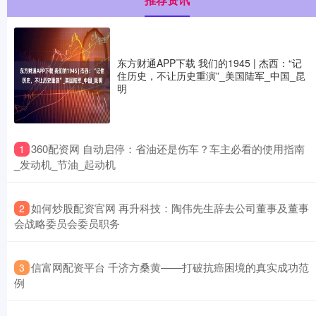
东方财通APP下载 我们的1945 | 杰西：“记
住历史，不让历史重演”_美国陆军_中国_昆
明
​360配资网 自动启停：省油还是伤车？车主必看的使用指南
1
_发动机_节油_起动机
​如何炒股配资官网 再升科技：陶伟先生辞去公司董事及董事
2
会战略委员会委员职务
​信富网配资平台 千济方桑黄——打破抗癌困境的真实成功范
3
例