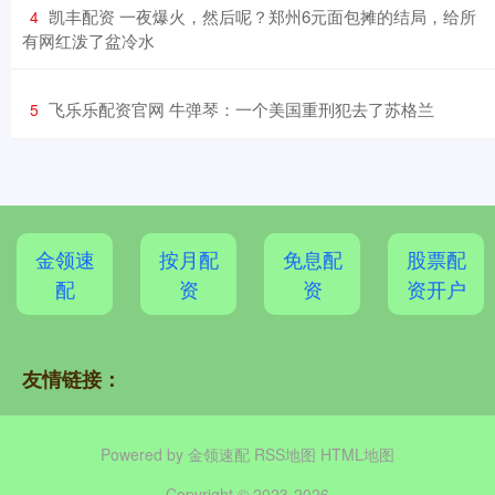
​凯丰配资 一夜爆火，然后呢？郑州6元面包摊的结局，给所
4
有网红泼了盆冷水
​飞乐乐配资官网 牛弹琴：一个美国重刑犯去了苏格兰
5
金领速
按月配
免息配
股票配
配
资
资
资开户
友情链接：
Powered by
金领速配
RSS地图
HTML地图
Copyright
© 2023-2026