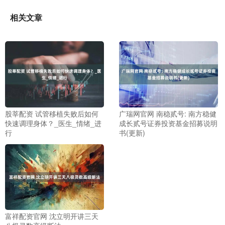
相关文章
股莘配资 试管移植失败后如何
广瑞网官网 南稳贰号: 南方稳健
快速调理身体？_医生_情绪_进
成长贰号证券投资基金招募说明
行
书(更新)
富祥配资官网 沈立明开讲三天