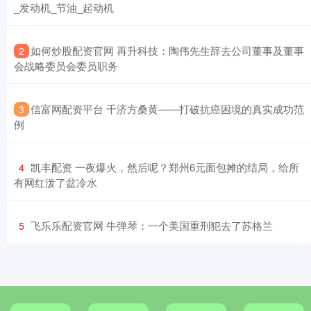
_发动机_节油_起动机
​如何炒股配资官网 再升科技：陶伟先生辞去公司董事及董事
2
会战略委员会委员职务
​信富网配资平台 千济方桑黄——打破抗癌困境的真实成功范
3
例
​凯丰配资 一夜爆火，然后呢？郑州6元面包摊的结局，给所
4
有网红泼了盆冷水
​飞乐乐配资官网 牛弹琴：一个美国重刑犯去了苏格兰
5