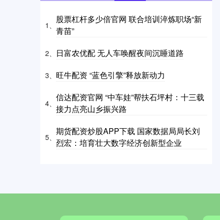
股票杠杆多少倍官网 联合培训淬炼职场“新
1、
青苗”
日富农优配 无人车唤醒夜间沉睡道路
2、
旺牛配资 “蓝色引擎”释放新动力
3、
信达配资官网 “中车娃”帮扶石坪村：十三载
4、
接力点亮山乡振兴路
期货配资炒股APP下载 国家数据局局长刘
5、
烈宏：培育壮大数字经济创新型企业