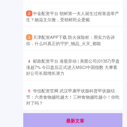
​中金配资平台 朝鲜第一夫人诞生过程靠选举产
2
生？她温文尔雅，受朝鲜民众爱戴
​天津配资APP下载 防火保险柜：用实力告诉
3
你，什么叫真正的守护_物品_火灾_都能
​邮政配资平台 港股异动 | 美图公司(01357)早盘
4
涨超7% 今日盘后正式进入MSCI中国指数 大摩看
好公司长期增长潜力
​华信配资官网 武汉甲康甲状腺科普甲状腺结
5
节：六类食物越吃越大！三种食物越吃越小！你吃
对了吗？
最新文章