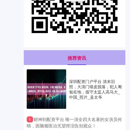
推荐资讯
深圳配资门户平台 清末旧
照，大清门墙皮脱落，犯人匍
匐在地，值守太监人高马大_
中国_照片_县太爷
​财神到配资平台 唯一演全四大名著的女演员何
1
晴，因脑瘤医治无望挥泪告别观众！