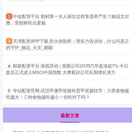
​中金配资平台 朝鲜第一夫人诞生过程靠选举产生？她温文尔
2
雅，受朝鲜民众爱戴
​天津配资APP下载 防火保险柜：用实力告诉你，什么叫真正
3
的守护_物品_火灾_都能
​邮政配资平台 港股异动 | 美图公司(01357)早盘涨超7% 今日
4
盘后正式进入MSCI中国指数 大摩看好公司长期增长潜力
​华信配资官网 武汉甲康甲状腺科普甲状腺结节：六类食物越
5
吃越大！三种食物越吃越小！你吃对了吗？
最新文章