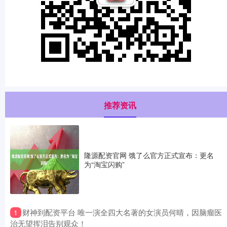
推荐资讯
隆源配资官网 饿了么官方正式宣布：更名
为“淘宝闪购”
​财神到配资平台 唯一演全四大名著的女演员何晴，因脑瘤医
1
治无望挥泪告别观众！