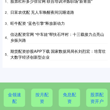
股票杠杆多少倍官网 联合培训淬炼职场“新青苗”
1、
日富农优配 无人车唤醒夜间沉睡道路
2、
旺牛配资 “蓝色引擎”释放新动力
3、
信达配资官网 “中车娃”帮扶石坪村：十三载接力点亮山
4、
乡振兴路
期货配资炒股APP下载 国家数据局局长刘烈宏：培育壮
5、
大数字经济创新型企业
金领速
按月配
免息配
股票配
配
资
资
资开户